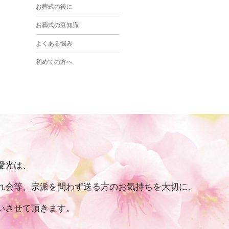
お葬式の後に
お葬式の豆知識
よくある悩み
初めての方へ
愛光は、
れ会等、宗派を問わず送る⽅のお気持ちを⼤切に、
いさせて頂きます。