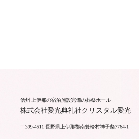
信州 上伊那の宿泊施設完備の葬祭ホール
株式会社愛光典礼社
クリスタル愛光
〒399-4511 ⻑野県上伊那郡南箕輪村神⼦柴7764-1