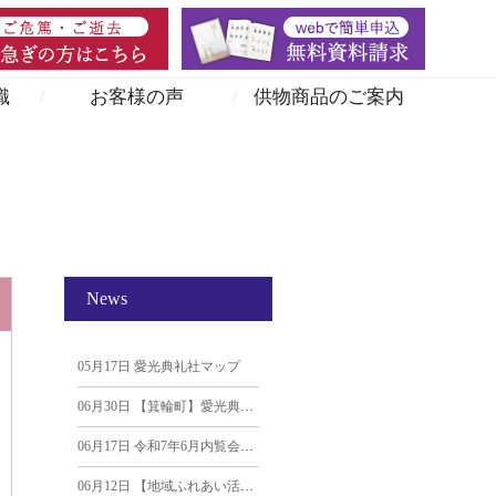
識
お客様の声
供物商品のご案内
News
05月17日
愛光典礼社マップ
06月30日
【箕輪町】愛光典礼社主催｜セレモニーホール見学＆葬儀個別相談会のお知らせ
06月17日
令和7年6月内覧会「季節のおはぎ」プレゼント！
06月12日
【地域ふれあい活動】南箕輪村の園児と一緒にバラのアレンジ体験