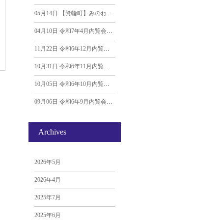
05月14日
【箕輪町】みのわホールグランドオープンのお知らせ｜愛光典礼社
04月10日
令和7年4月内覧会「あん生シュー」プレゼント！
11月22日
令和6年12月内覧会「マフィン」プレゼント！
10月31日
令和6年11月内覧会「アップルパイ」プレゼント！
10月05日
令和6年10月内覧会「おばけマシュマロ」プレゼント！
09月06日
令和6年9月内覧会「味菓町しばらく様 ずく餅」プレゼント！
Archives
2026年5月
2026年4月
2025年7月
2025年6月