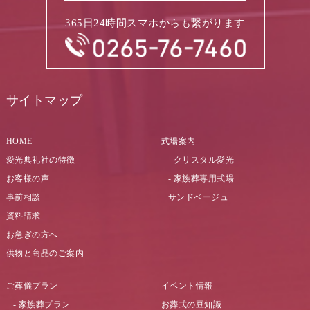
365日24時間スマホからも繋がります
サイトマップ
HOME
式場案内
愛光典礼社の特徴
クリスタル愛光
お客様の声
家族葬専用式場
事前相談
サンドベージュ
資料請求
お急ぎの方へ
供物と商品のご案内
ご葬儀プラン
イベント情報
家族葬プラン
お葬式の豆知識